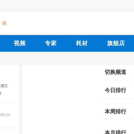
视频
专家
耗材
旗舰店
切换频道
浙江
今日排行
南
本周排行
-09-24
本月排行