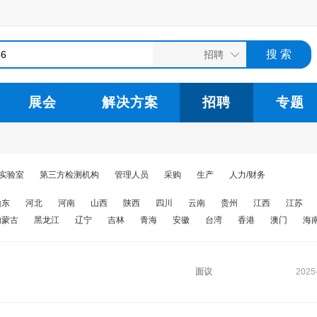
展会
解决方案
招聘
专题
/实验室
第三方检测机构
管理人员
采购
生产
人力/财务
山东
河北
河南
山西
陕西
四川
云南
贵州
江西
江苏
内蒙古
黑龙江
辽宁
吉林
青海
安徽
台湾
香港
澳门
海
面议
2025