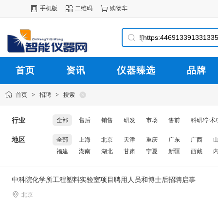
手机版
二维码
购物车
首页
资讯
仪器臻选
品牌
首页
>
招聘
>
搜索
行业
全部
售后
销售
研发
市场
售前
科研/学术
地区
全部
上海
北京
天津
重庆
广东
广西
福建
湖南
湖北
甘肃
宁夏
新疆
西藏
中科院化学所工程塑料实验室项目聘用人员和博士后招聘启事
北京