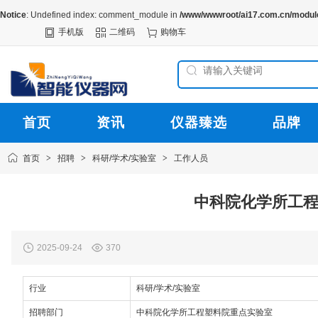
Notice
: Undefined index: comment_module in
/www/wwwroot/ai17.com.cn/module
手机版
二维码
购物车
首页
资讯
仪器臻选
品牌
首页
>
招聘
>
科研/学术/实验室
>
工作人员
中科院化学所工
2025-09-24
370
行业
科研/学术/实验室
招聘部门
中科院化学所工程塑料院重点实验室