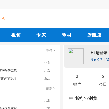
视频
专家
耗材
旗舰店
更多
>
Hi,请登录
发布招聘
|
我
北京
事医学研究院
北京
3
0
剂耗材旗舰店
浙江
职位
今日
更多
>
按行业浏览
北京
事医学研究院
北京