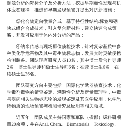
溯源分析的靶标分子及分析方法，挖掘早期毒性发现与机
体应答规律，推进超早期发现预警并提出对抗新措施；
③化合物定向微量合成，基于特征性结构/标签和砌
块式组合合成技术，引入复合新材料，建立快速合成策
略，开发可应用于体内外分析的产品；
④纳米传感与现场原位侦检技术，针对复杂基质中多
种类化学危害物及其中毒生物标志物，发展实时灵敏便携
检测装备。团队现有研究人员13名，其中博士后合作导师
2名，博士生导师和硕士生导师6名；在读博士生6名，在
读硕士生36名。
团队研究方向主要包括：国际化学武器核查技术，化
学毒剂毒物的筛查鉴定、溯源性分析及定量毒理学，中毒
与疾病相关生物标志物的发现鉴定及其医学应用，化学恐
怖物质的现场预警与检测研究及应用等相关领域。
近五年，团队成员主持国家和军队（省部）级科研项
目
20余项，并在Anal. Chem.、Biomaterials、Toxicology、