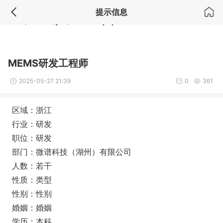
提示信息
Notice
: Undefined index: comment_module in
/www/wwwroot/ai17.
com.cn/module/job/show.inc.php
on line
4
MEMS研发工程师
2025-05-27 21:39
0
361
区域：浙江
行业：研发
职位：研发
部门：微谱科技（湖州）有限公司
人数：若干
性质：类型
性别：性别
婚姻：婚姻
学历：本科