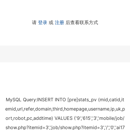
请
登录
或
注册
后查看联系方式
MySQL Query:INSERT INTO [pre]stats_pv (mid,catid,it
emid,url,refer,domain,third,homepage,username,ip,uk,p
ort,robot,pc,addtime) VALUES ('9','615','3','mobile/job/
show.php?itemid=3','job/show.php?itemid=3','/','0','ai17