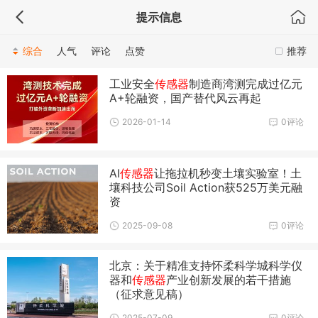
提示信息
综合
人气
评论
点赞
推荐
工业安全
传感器
制造商湾测完成过亿元
A+轮融资，国产替代风云再起
2026-01-14
0评论
AI
传感器
让拖拉机秒变土壤实验室！土
壤科技公司Soil Action获525万美元融
资
2025-09-08
0评论
北京：关于精准支持怀柔科学城科学仪
器和
传感器
产业创新发展的若干措施
（征求意见稿）
2025-07-09
0评论