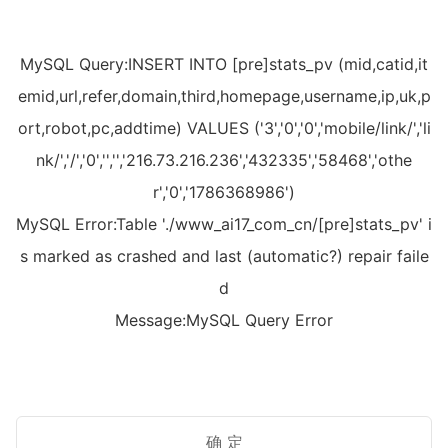
MySQL Query:INSERT INTO [pre]stats_pv (mid,catid,it
emid,url,refer,domain,third,homepage,username,ip,uk,p
ort,robot,pc,addtime) VALUES ('3','0','0','mobile/link/','li
nk/','/','0','','','216.73.216.236','432335','58468','othe
r','0','1786368986')
MySQL Error:Table './www_ai17_com_cn/[pre]stats_pv' i
s marked as crashed and last (automatic?) repair faile
d
Message:MySQL Query Error